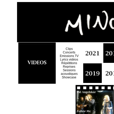
Clips
Concerts
Emissions TV
Lyrics vidéos
Répétitions
Reprises
Sessions
acoustiques
Showcase