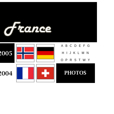
A
B
C
D
E
F
G
H
I
J
K
L
M
N
O
P
R
S
T
W
Y