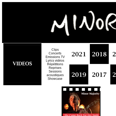
Clips
Concerts
Emissions TV
Lyrics vidéos
Répétitions
Reprises
Sessions
acoustiques
Showcase