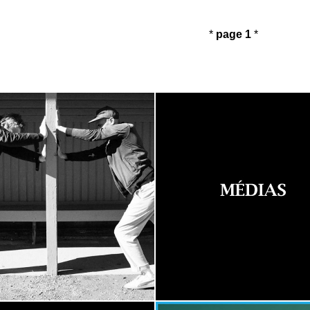
*
page 1
*