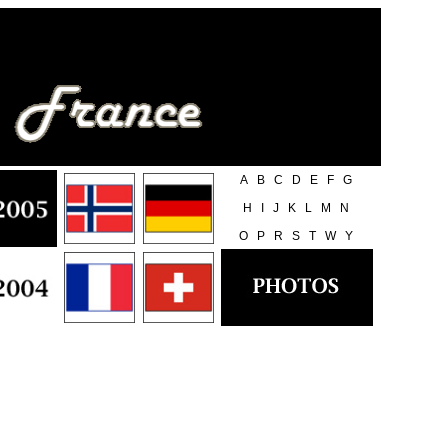
A
B
C
D
E
F
G
H
I
J
K
L
M
N
O
P
R
S
T
W
Y