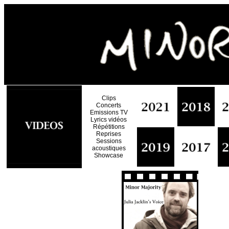
Clips
Concerts
Emissions TV
Lyrics vidéos
Répétitions
Reprises
Sessions
acoustiques
Showcase