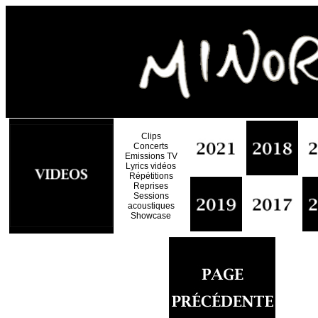
Clips
Concerts
Emissions TV
Lyrics vidéos
Répétitions
Reprises
Sessions
acoustiques
Showcase