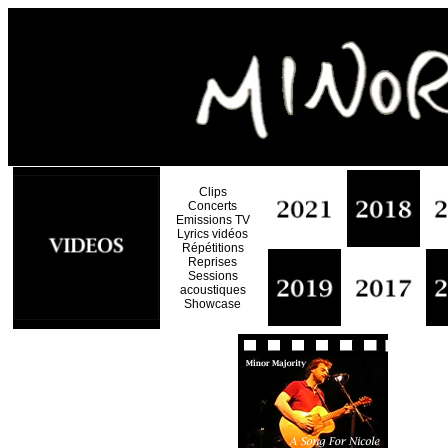
Clips
Concerts
Emissions TV
Lyrics vidéos
Répétitions
Reprises
Sessions
acoustiques
Showcase