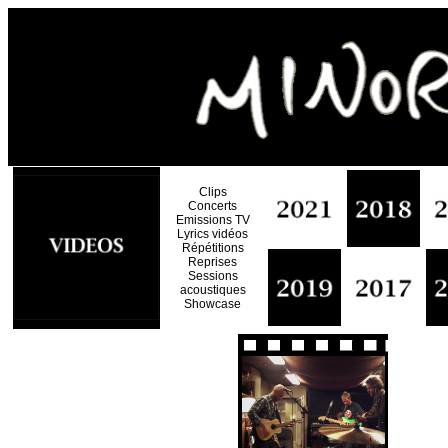
Clips
Concerts
Emissions TV
Lyrics vidéos
Répétitions
Reprises
Sessions
acoustiques
Showcase