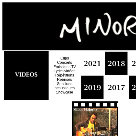
Clips
Concerts
Emissions TV
Lyrics vidéos
Répétitions
Reprises
Sessions
acoustiques
Showcase