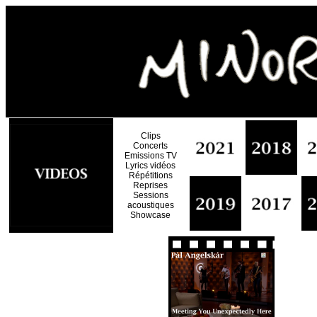
Clips
Concerts
Emissions TV
Lyrics vidéos
Répétitions
Reprises
Sessions
acoustiques
Showcase