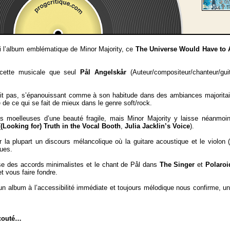
 l’album emblématique de Minor Majority, ce
The Universe Would Have to 
ecette musicale que seul
Pål Angelskår
(Auteur/compositeur/chanteur/guit
aiblit pas, s’épanouissant comme à son habitude dans des ambiances majorit
de ce qui se fait de mieux dans le genre soft/rock.
ns moelleuses d’une beauté fragile, mais Minor Majority y laisse néanmoi
(
(Looking for) Truth in the Vocal Booth
,
Julia Jacklin’s Voice
).
 la plupart un discours mélancolique où la guitare acoustique et le violon 
ques.
sse des accords minimalistes et le chant de Pål dans
The Singer
et
Polaro
t vous faire fondre.
 un album à l’accessibilité immédiate et toujours mélodique nous confirme, u
écouté…