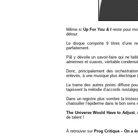
Même si
Up For You & I
reste pour moi
détour.
Le disque comporte 9 titres d’une r
parfaitement.
Pål y dévoile un savoir-faire qui ne f
aériennes et suaves, véritable condensé 
Donc, principalement des orchestratio
enlevés, à une musique plus électrique 
La trame des autres pistes diffuse pour
tapissent la mélodie d’accords nostalgi
Dans un registre plus sombre la triste
chatouiller l’épiderme dans le bon sens e
The Universe Would Have to Adjust
,
de talent !
À retrouver sur
Prog Critique – On a 