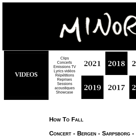
Clips
Concerts
Emissions TV
Lyrics vidéos
Répétitions
Reprises
Sessions
acoustiques
Showcase
How To Fall
Concert - Bergen - Sarpsborg - 