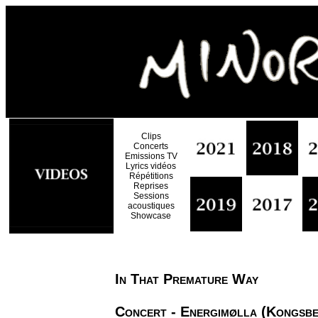
Clips
Concerts
Emissions TV
Lyrics vidéos
Répétitions
Reprises
Sessions
acoustiques
Showcase
In That Premature Way
Concert - Energimølla (Kongsbe