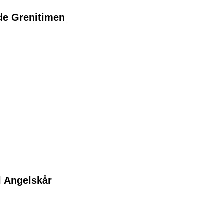
 de Grenitimen
l Angelskår