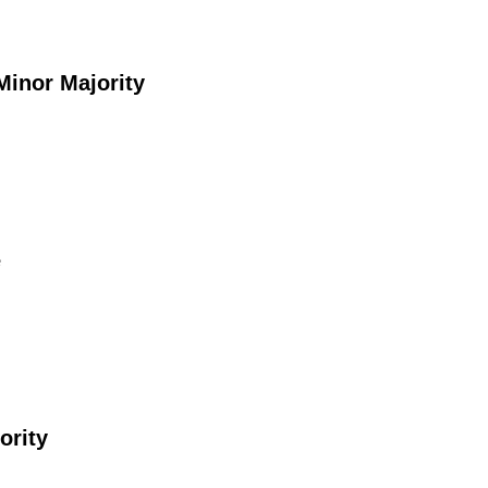
nor Majority
e
ority