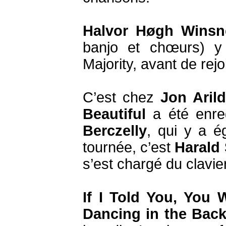
Halvor Høgh Winsne
banjo et chœurs) y 
Majority, avant de rejo
C’est chez
Jon Aril
Beautiful
a été enreg
Berczelly
, qui y a ég
tournée, c’est
Harald
s’est chargé du clavier
If I Told You, You 
Dancing in the Bac