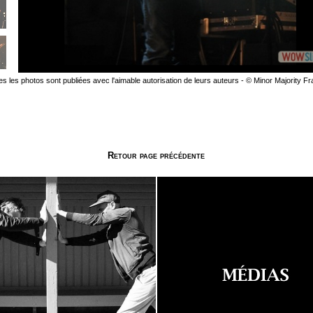
es les photos sont publiées avec l'aimable autorisation de leurs auteurs - © Minor Majority F
Retour page précédente